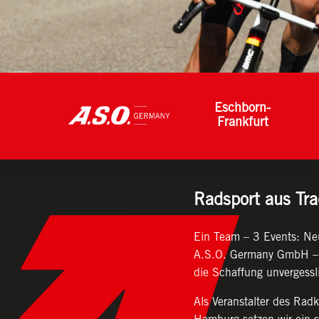
Name:
cookie_consent
Zweck:
Managen von Consent-Einstellungen
Cookie Laufzeit:
1 year
Eschborn-
Frankfurt
Radsport aus Tra
Ein Team – 3 Events: Neu
A.S.O. Germany GmbH – d
die Schaffung unvergessl
Als Veranstalter des Rad