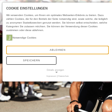
COOKIE EINSTELLUNGEN
Wir verwenden Cookies, um Ihnen ein optimales Webseiten-Erlebnis zu bieten. Dazu
zählen Cookies, die für den Betrieb der Seite notwendig sind, sowie solche, die lediglich
zu anonymen Statistikzwecken genutzt werden. Sie können selbst entscheiden, welche
Kategorien Sie zulassen möchten. Sie können der Verwendung dieser Cookies
zustimmen oder diese ablehnen.
Notwendige Cookies
ABLEHNEN
SPEICHERN
Details anzeigen
Impressum
|
Datenschutz
NOTWENDIGE COOKIES
Diese Cookies sind für den Betrieb der Seite unbedingt notwendig und ermöglichen
beispielsweise sicherheitsrelevante Funktionalitäten. Außerdem können wir mit
dieser Art von Cookies ebenfalls erkennen, ob Sie in Ihrem Profil eingeloggt bleiben
möchten, um Ihnen unsere Dienste bei einem erneuten Besuch unserer Seite
schneller zur Verfügung zu stellen.
Cookie Consent